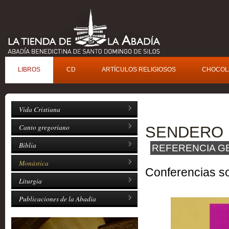
L
IBROS
C
D
A
RTÍCULOS RELIGIOSOS
C
H
OCOL
Vida Cristiana
Canto gregoriano
SENDERO D
Biblia
REFERENCIA G
Monástica
Conferencias so
Liturgia
Publicaciones de la Abadía