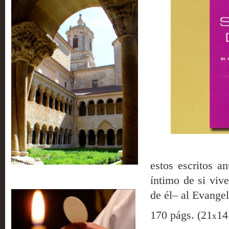
estos escritos a
Intenciones de misa
íntimo de si vive
de él– al Evangel
170 págs. (21
14
x